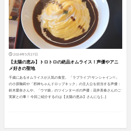
2024年5月27日
【太陽の恵み】トロトロの絶品オムライス！声優やアニ
メ好きの聖地
千歳にあるオムライスが人気の食堂。 「ラブライブ!サンシャイン!!」
の小原鞠莉や「邪神ちゃんドロップキック」の主人公を担当する声優：
鈴木愛奈さんや、「ウマ娘」のツインターボの声優：花井美春さんのご
実家との事！ 今回ご紹介するのは【太陽の恵み】さんにな […]