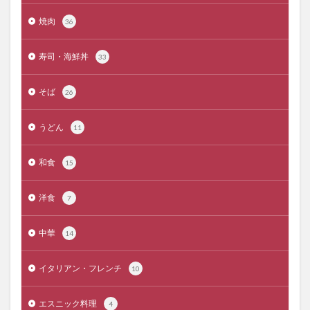
焼肉
36
寿司・海鮮丼
33
そば
26
うどん
11
和食
15
洋食
7
中華
14
イタリアン・フレンチ
10
エスニック料理
4