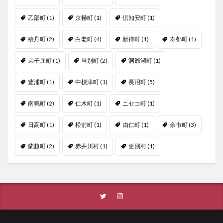
乙部町
(1)
京極町
(1)
倶知安町
(1)
積丹町
(2)
白老町
(4)
新得町
(1)
寿都町
(1)
弟子屈町
(1)
当別町
(2)
洞爺湖町
(1)
豊浦町
(1)
中標津町
(1)
長沼町
(5)
南幌町
(2)
仁木町
(1)
ニセコ町
(1)
日高町
(1)
松前町
(1)
由仁町
(1)
余市町
(3)
蘭越町
(2)
赤井川村
(1)
更別村
(1)