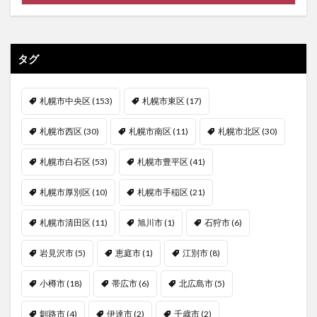
タグ
札幌市中央区
(153)
札幌市東区
(17)
札幌市西区
(30)
札幌市南区
(11)
札幌市北区
(30)
札幌市白石区
(53)
札幌市豊平区
(41)
札幌市厚別区
(10)
札幌市手稲区
(21)
札幌市清田区
(11)
旭川市
(1)
石狩市
(6)
岩見沢市
(5)
恵庭市
(1)
江別市
(8)
小樽市
(18)
帯広市
(6)
北広島市
(5)
釧路市
(4)
伊達市
(2)
千歳市
(2)