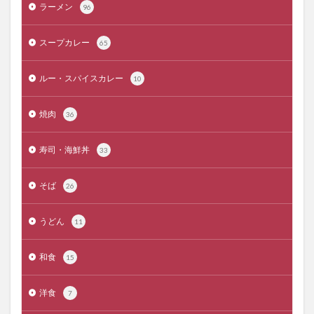
ラーメン
96
スープカレー
65
ルー・スパイスカレー
10
焼肉
36
寿司・海鮮丼
33
そば
26
うどん
11
和食
15
洋食
7