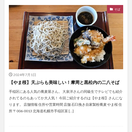
そば
2024年7月1日
【やま桜】天ぷらも美味しい！摩周と黒松内の二八そば
手稲区にある人気の蕎麦屋さん。 大泉洋さんの同級生でテレビでも紹介
されてるのもあってか大人気！ 今回ご紹介するのは【やま桜】さんにな
ります。 店舗情報 住所や営業時間 店舗 石臼挽き自家製粉蕎麦 やま桜 住
所 〒006-0013 北海道札幌市手稲区富 […]