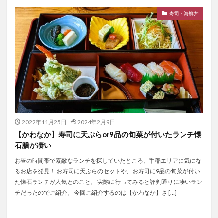
寿司・海鮮丼
2022年11月25日
2024年2月9日
【かわなか】寿司に天ぷらor9品の旬菜が付いたランチ懐
石膳が凄い
お昼の時間帯で素敵なランチを探していたところ、手稲エリアに気にな
るお店を発見！ お寿司に天ぷらのセットや、お寿司に9品の旬菜が付い
た懐石ランチが人気とのこと。 実際に行ってみると評判通りに凄いラン
チだったのでご紹介。 今回ご紹介するのは【かわなか】さ […]