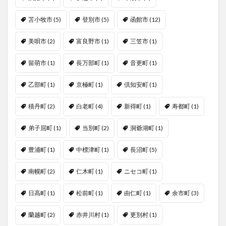
苫小牧市
(5)
登別市
(5)
函館市
(12)
美唄市
(2)
富良野市
(1)
三笠市
(1)
留萌市
(1)
長万部町
(1)
音更町
(1)
乙部町
(1)
京極町
(1)
倶知安町
(1)
積丹町
(2)
白老町
(4)
新得町
(1)
寿都町
(1)
弟子屈町
(1)
当別町
(2)
洞爺湖町
(1)
豊浦町
(1)
中標津町
(1)
長沼町
(5)
南幌町
(2)
仁木町
(1)
ニセコ町
(1)
日高町
(1)
松前町
(1)
由仁町
(1)
余市町
(3)
蘭越町
(2)
赤井川村
(1)
更別村
(1)