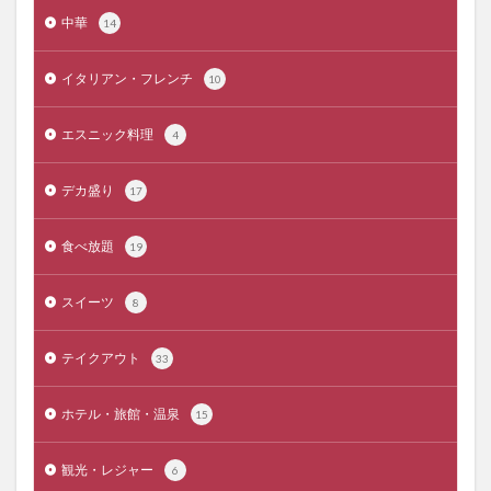
中華
14
イタリアン・フレンチ
10
エスニック料理
4
デカ盛り
17
食べ放題
19
スイーツ
8
テイクアウト
33
ホテル・旅館・温泉
15
観光・レジャー
6