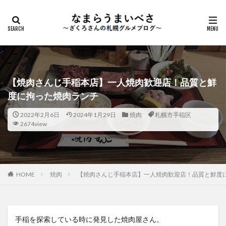
【焼肉さんじ手稲本店】一人焼肉歓迎店！品質と鮮
度に拘った焼肉ランチ
2022年2月6日
2024年1月29日
焼肉
札幌市手稲区
2674view
HOME
焼肉
【焼肉さんじ手稲本店】一人焼肉歓迎店！品質と鮮度
手稲を探索している時に発見した焼肉屋さん。