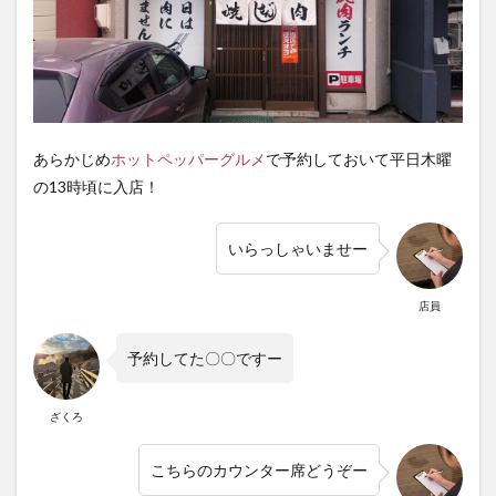
あらかじめ
ホットペッパーグルメ
で予約しておいて平日木曜
の13時頃に入店！
いらっしゃいませー
店員
予約してた〇〇ですー
ざくろ
こちらのカウンター席どうぞー