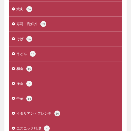
焼肉
36
寿司・海鮮丼
33
そば
26
うどん
11
和食
15
洋食
7
中華
14
イタリアン・フレンチ
10
エスニック料理
4