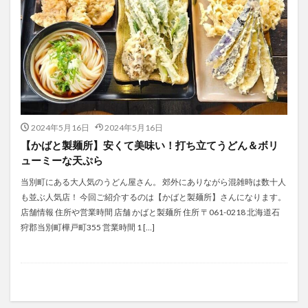
2024年5月16日
2024年5月16日
【かばと製麺所】安くて美味い！打ち立てうどん＆ボリ
ューミーな天ぷら
当別町にある大人気のうどん屋さん。 郊外にありながら混雑時は数十人
も並ぶ人気店！ 今回ご紹介するのは【かばと製麺所】さんになります。
店舗情報 住所や営業時間 店舗 かばと製麺所 住所 〒061-0218 北海道石
狩郡当別町樺戸町355 営業時間 1 […]