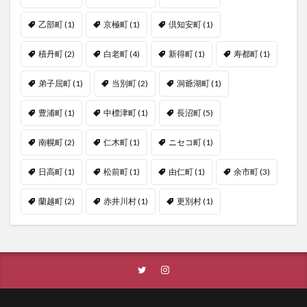
乙部町
(1)
京極町
(1)
倶知安町
(1)
積丹町
(2)
白老町
(4)
新得町
(1)
寿都町
(1)
弟子屈町
(1)
当別町
(2)
洞爺湖町
(1)
豊浦町
(1)
中標津町
(1)
長沼町
(5)
南幌町
(2)
仁木町
(1)
ニセコ町
(1)
日高町
(1)
松前町
(1)
由仁町
(1)
余市町
(3)
蘭越町
(2)
赤井川村
(1)
更別村
(1)