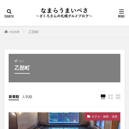
HOME
乙部町
TAG
乙部町
新着順
人気順
ホテル・旅館・温泉