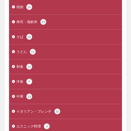
焼肉
36
寿司・海鮮丼
33
そば
26
うどん
11
和食
15
洋食
7
中華
14
イタリアン・フレンチ
10
エスニック料理
4