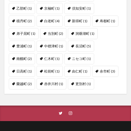
乙部町
(1)
京極町
(1)
倶知安町
(1)
積丹町
(2)
白老町
(4)
新得町
(1)
寿都町
(1)
弟子屈町
(1)
当別町
(2)
洞爺湖町
(1)
豊浦町
(1)
中標津町
(1)
長沼町
(5)
南幌町
(2)
仁木町
(1)
ニセコ町
(1)
日高町
(1)
松前町
(1)
由仁町
(1)
余市町
(3)
蘭越町
(2)
赤井川村
(1)
更別村
(1)