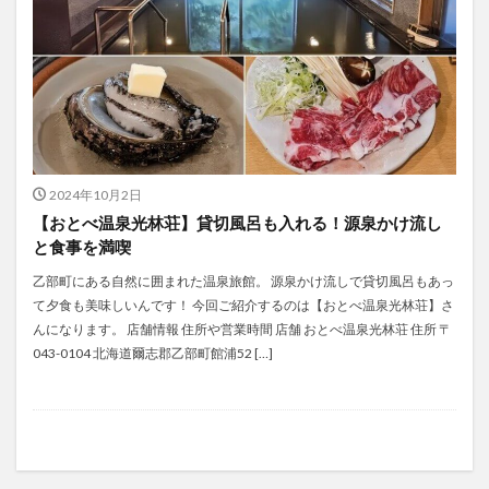
2024年10月2日
【おとべ温泉光林荘】貸切風呂も入れる！源泉かけ流し
と食事を満喫
乙部町にある自然に囲まれた温泉旅館。 源泉かけ流しで貸切風呂もあっ
て夕食も美味しいんです！ 今回ご紹介するのは【おとべ温泉光林荘】さ
んになります。 店舗情報 住所や営業時間 店舗 おとべ温泉光林荘 住所 〒
043-0104 北海道爾志郡乙部町館浦52 […]