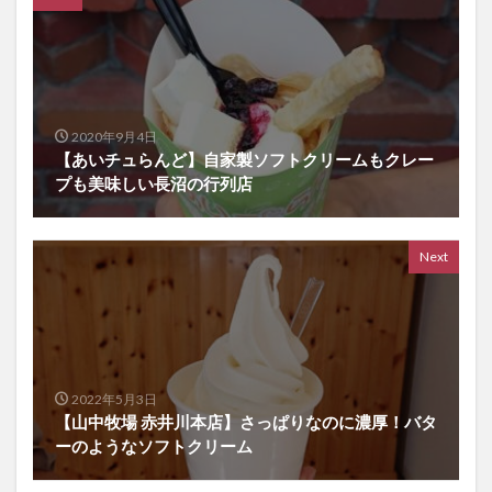
2020年9月4日
【あいチュらんど】自家製ソフトクリームもクレー
プも美味しい長沼の行列店
Next
2022年5月3日
【山中牧場 赤井川本店】さっぱりなのに濃厚！バタ
ーのようなソフトクリーム