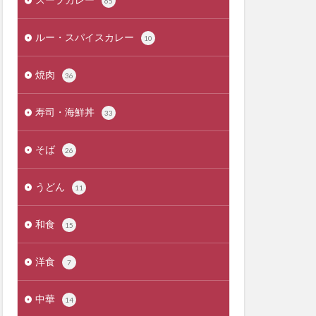
65
ルー・スパイスカレー
10
焼肉
36
寿司・海鮮丼
33
そば
26
うどん
11
和食
15
洋食
7
中華
14