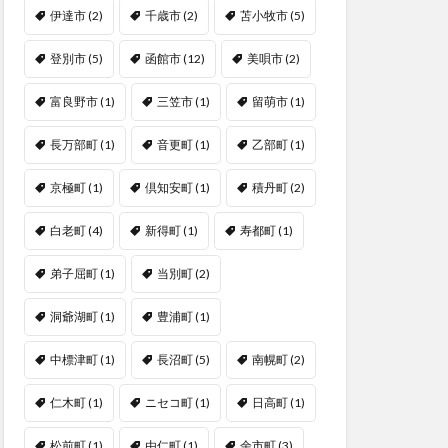
伊達市
(2)
千歳市
(2)
苫小牧市
(5)
登別市
(5)
函館市
(12)
美唄市
(2)
富良野市
(1)
三笠市
(1)
留萌市
(1)
長万部町
(1)
音更町
(1)
乙部町
(1)
京極町
(1)
倶知安町
(1)
積丹町
(2)
白老町
(4)
新得町
(1)
寿都町
(1)
弟子屈町
(1)
当別町
(2)
洞爺湖町
(1)
豊浦町
(1)
中標津町
(1)
長沼町
(5)
南幌町
(2)
仁木町
(1)
ニセコ町
(1)
日高町
(1)
松前町
(1)
由仁町
(1)
余市町
(3)