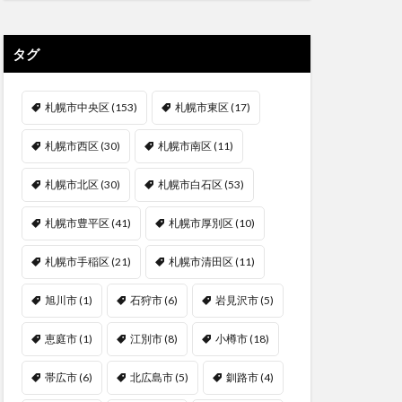
タグ
札幌市中央区
(153)
札幌市東区
(17)
札幌市西区
(30)
札幌市南区
(11)
札幌市北区
(30)
札幌市白石区
(53)
札幌市豊平区
(41)
札幌市厚別区
(10)
札幌市手稲区
(21)
札幌市清田区
(11)
旭川市
(1)
石狩市
(6)
岩見沢市
(5)
恵庭市
(1)
江別市
(8)
小樽市
(18)
帯広市
(6)
北広島市
(5)
釧路市
(4)