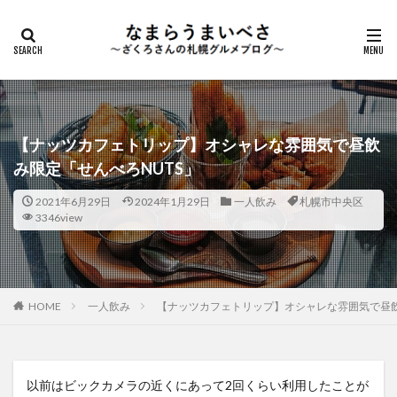
【ナッツカフェトリップ】オシャレな雰囲気で昼飲
み限定「せんべろNUTS」
2021年6月29日
2024年1月29日
一人飲み
札幌市中央区
3346view
HOME
一人飲み
【ナッツカフェトリップ】オシャレな雰囲気で昼飲
以前はビックカメラの近くにあって2回くらい利用したことが