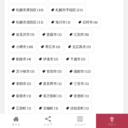
札幌市厚別区
(10)
札幌市手稲区
(21)
札幌市清田区
(11)
旭川市
(1)
石狩市
(6)
岩見沢市
(5)
恵庭市
(1)
江別市
(8)
小樽市
(18)
帯広市
(6)
北広島市
(5)
釧路市
(4)
伊達市
(2)
千歳市
(2)
苫小牧市
(5)
登別市
(5)
函館市
(12)
美唄市
(2)
富良野市
(1)
三笠市
(1)
留萌市
(1)
長万部町
(1)
音更町
(1)
乙部町
(1)
京極町
(1)
倶知安町
(1)
積丹町
(2)
白老町
(4)
新得町
(1)
寿都町
(1)
ホーム
シェア
メニュー
TOPへ