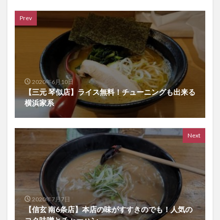
Prev
2020年6月10日
【三元 琴似店】ライス無料！チューニングも出来る
横浜家系
Next
2020年7月7日
【信玄 南6条店】本店の味がすすきのでも！人気の