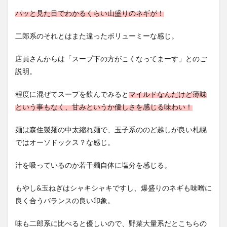
パッと見た目でわかるくらい山盛りのネギが！
二郎系のそれとはまた違ったボリューミーな感じ。
店員さんからは「スープ下の方がこくなってまーす」とのご
説明。
程度に混ぜてスープを飲んでみると
マイルドなんだけど薄味
という事もなく、甘みというか優しさを感じる味わい！
麺は森住製麺の中太縮れ麺で、玉子系ののど越しが良い札幌
ではオーソドックス？な感じ。
汁を吸っているのか若干麺自体に塩分を感じる。
もやし&玉ねぎはシャキシャキですし、爆盛りのネギも味噌に
良く合うバランスの良い印象。
味も二郎系に比べると優しいので、野菜大量系だとこちらの