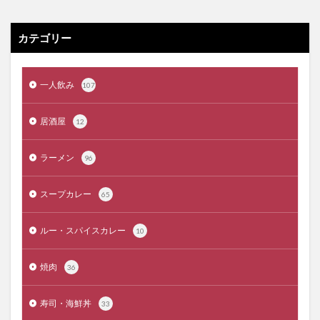
カテゴリー
一人飲み
107
居酒屋
12
ラーメン
96
スープカレー
65
ルー・スパイスカレー
10
焼肉
36
寿司・海鮮丼
33