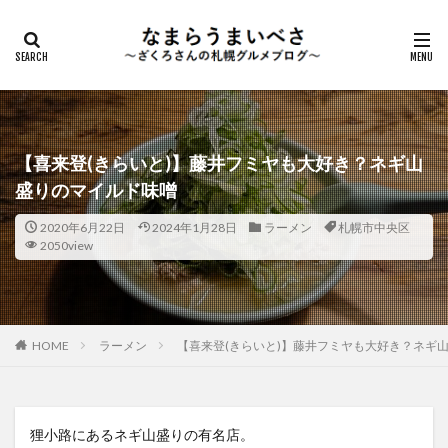
【喜来登(きらいと)】藤井フミヤも大好き？ネギ山
盛りのマイルド味噌
2020年6月22日
2024年1月28日
ラーメン
札幌市中央区
2050view
HOME
ラーメン
【喜来登(きらいと)】藤井フミヤも大好き？ネギ
狸小路にあるネギ山盛りの有名店。