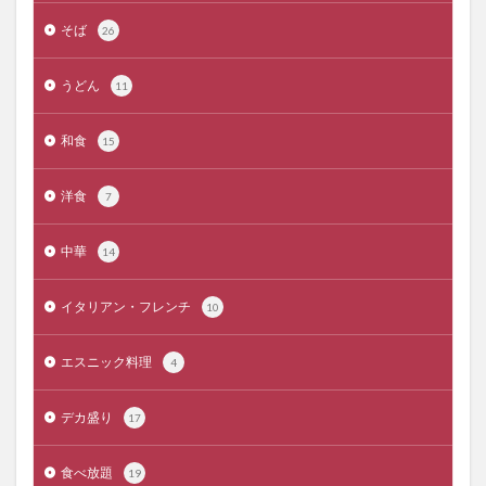
そば
26
うどん
11
和食
15
洋食
7
中華
14
イタリアン・フレンチ
10
エスニック料理
4
デカ盛り
17
食べ放題
19