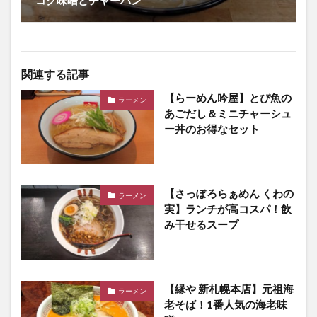
コク味噌とチャーハン
関連する記事
【らーめん吟屋】とび魚の
ラーメン
あごだし＆ミニチャーシュ
ー丼のお得なセット
【さっぽろらぁめん くわの
ラーメン
実】ランチが高コスパ！飲
み干せるスープ
【縁や 新札幌本店】元祖海
ラーメン
老そば！1番人気の海老味