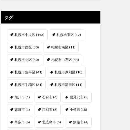
タグ
札幌市中央区
(153)
札幌市東区
(17)
札幌市西区
(30)
札幌市南区
(11)
札幌市北区
(30)
札幌市白石区
(53)
札幌市豊平区
(41)
札幌市厚別区
(10)
札幌市手稲区
(21)
札幌市清田区
(11)
旭川市
(1)
石狩市
(6)
岩見沢市
(5)
恵庭市
(1)
江別市
(8)
小樽市
(18)
帯広市
(6)
北広島市
(5)
釧路市
(4)