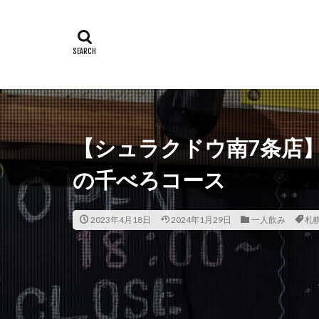
【シュラクドウ南7条店
の千べろコース
2023年4月18日
2024年1月29日
一人飲み
札