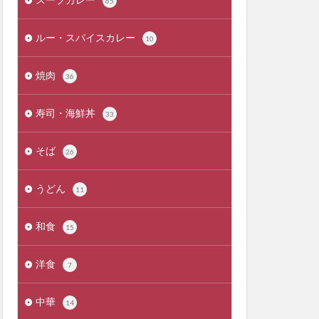
65
ルー・スパイスカレー
10
焼肉
36
寿司・海鮮丼
33
そば
26
うどん
11
和食
15
洋食
7
中華
14