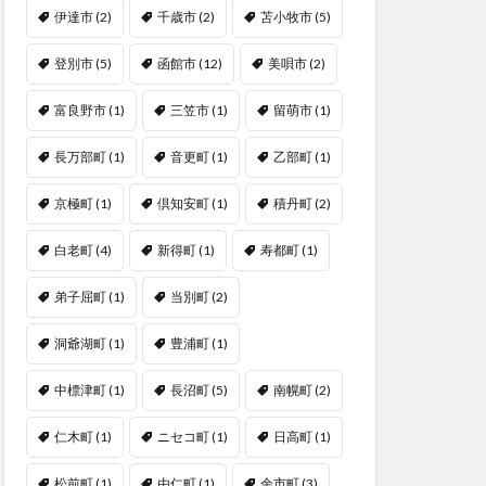
伊達市
(2)
千歳市
(2)
苫小牧市
(5)
登別市
(5)
函館市
(12)
美唄市
(2)
富良野市
(1)
三笠市
(1)
留萌市
(1)
長万部町
(1)
音更町
(1)
乙部町
(1)
京極町
(1)
倶知安町
(1)
積丹町
(2)
白老町
(4)
新得町
(1)
寿都町
(1)
弟子屈町
(1)
当別町
(2)
洞爺湖町
(1)
豊浦町
(1)
中標津町
(1)
長沼町
(5)
南幌町
(2)
仁木町
(1)
ニセコ町
(1)
日高町
(1)
松前町
(1)
由仁町
(1)
余市町
(3)