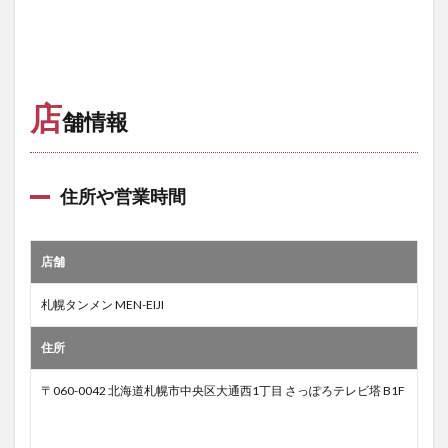
店
舗情報
住所や営業時間
店舗
札幌タンメン MEN-EIJI
住所
〒060-0042 北海道札幌市中央区大通西1丁目 さっぽろテレビ塔 B1F