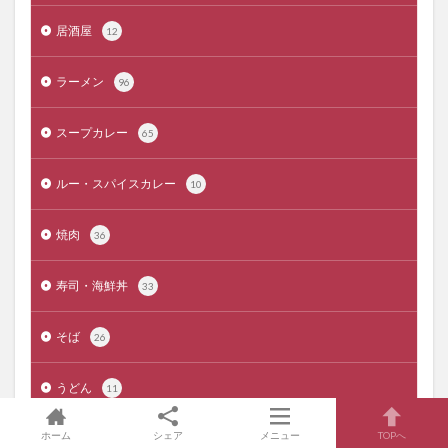
居酒屋
12
ラーメン
96
スープカレー
65
ルー・スパイスカレー
10
焼肉
36
寿司・海鮮丼
33
そば
26
うどん
11
ホーム
シェア
メニュー
TOPへ
和食
15