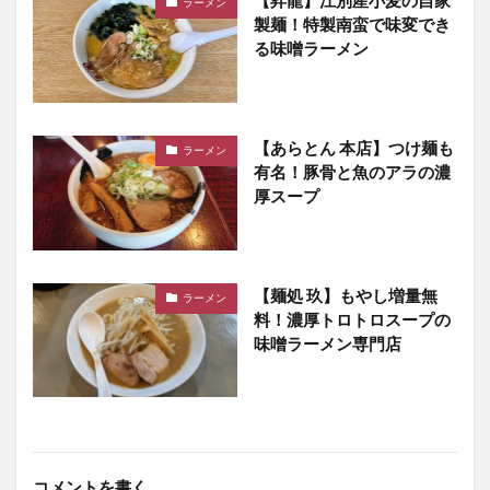
ラーメン
製麺！特製南蛮で味変でき
る味噌ラーメン
【あらとん 本店】つけ麺も
ラーメン
有名！豚骨と魚のアラの濃
厚スープ
【麺処 玖】もやし増量無
ラーメン
料！濃厚トロトロスープの
味噌ラーメン専門店
コメントを書く