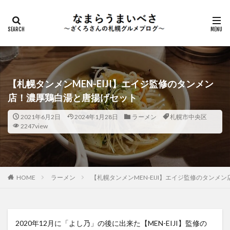
【札幌タンメンMEN-EIJI】エイジ監修のタンメン
店！濃厚鶏白湯と唐揚げセット
2021年6月2日
2024年1月28日
ラーメン
札幌市中央区
2247view
HOME
ラーメン
【札幌タンメンMEN-EIJI】エイジ監修のタンメ
2020年12月に「よし乃」の後に出来た【MEN-EIJI】監修の