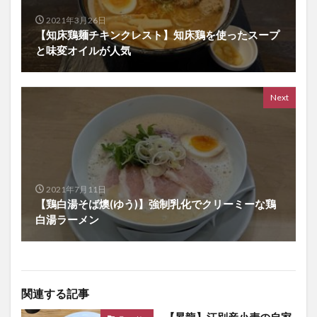
2021年3月26日
【知床鶏麺チキンクレスト】知床鶏を使ったスープ
と味変オイルが人気
Next
2021年7月11日
【鶏白湯そば燠(ゆう)】強制乳化でクリーミーな鶏
白湯ラーメン
関連する記事
【昇龍】江別産小麦の自家