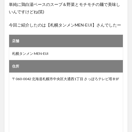
単純に鶏白湯ベースのスープ＆野菜とモチモチの麺で美味し
いんですけどね(笑)
今回ご紹介したのは【札幌タンメンMEN-EIJI】さんでしたー
店舗
札幌タンメン MEN-EIJI
住所
〒060-0042 北海道札幌市中央区大通西1丁目 さっぽろテレビ塔 B1F