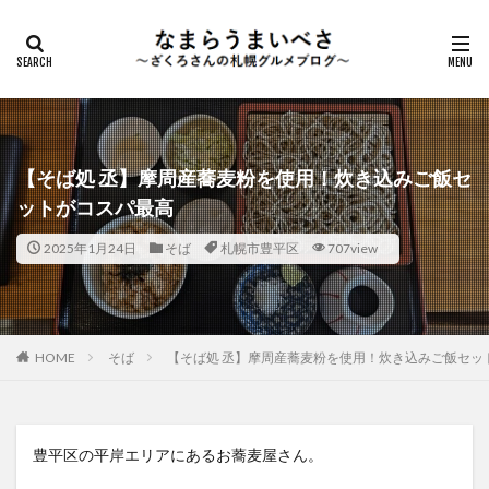
【そば処 丞】摩周産蕎麦粉を使用！炊き込みご飯セ
ットがコスパ最高
2025年1月24日
そば
札幌市豊平区
707view
HOME
そば
【そば処 丞】摩周産蕎麦粉を使用！炊き込みご飯セッ
豊平区の平岸エリアにあるお蕎麦屋さん。