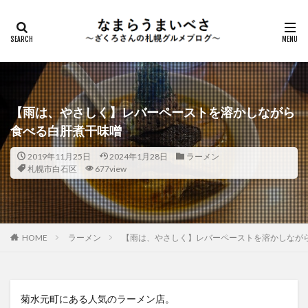
【雨は、やさしく】レバーペーストを溶かしながら
食べる白肝煮干味噌
2019年11月25日
2024年1月28日
ラーメン
札幌市白石区
677view
HOME
ラーメン
【雨は、やさしく】レバーペーストを溶かしなが
菊水元町にある人気のラーメン店。