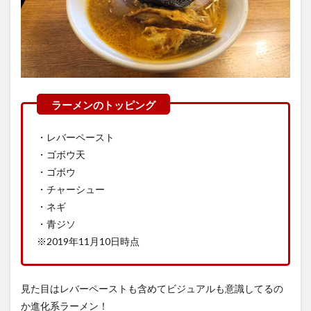
・レバーペースト
・ゴボウ天
・ゴボウ
・チャーシュー
・ネギ
・青ジソ
※2019年11月10日時点
見た目はレバーペーストも含めてビジュアルも意識してるの
か進化系ラーメン！