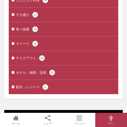
エスニック料理
4
デカ盛り
17
食べ放題
19
スイーツ
8
テイクアウト
33
ホテル・旅館・温泉
15
観光・レジャー
6
タグ
ホーム
シェア
メニュー
TOPへ