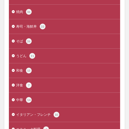
焼肉
36
寿司・海鮮丼
33
そば
26
うどん
11
和食
15
洋食
7
中華
14
イタリアン・フレンチ
10