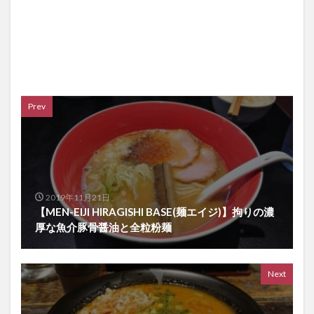
Prev
2019年11月21日
【MEN-EIJI HIRAGISHI BASE(麺エイジ)】拘りの濃
厚な魚介豚骨醤油と全粒粉麺
Next