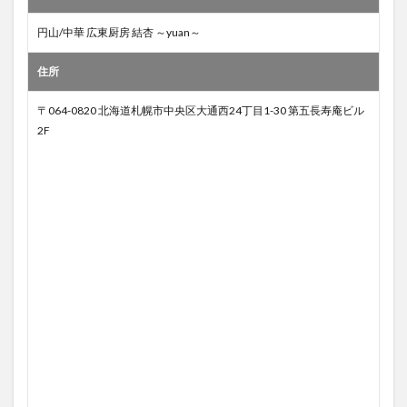
円山/中華 広東厨房 結杏 ～yuan～
住所
〒064-0820 北海道札幌市中央区大通西24丁目1-30 第五長寿庵ビル
2F