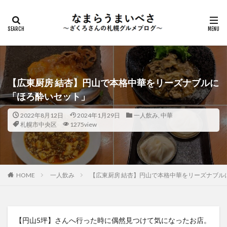
【広東厨房 結杏】円山で本格中華をリーズナブルに
「ほろ酔いセット」
2022年8月12日
2024年1月29日
一人飲み
,
中華
札幌市中央区
1275view
HOME
一人飲み
【広東厨房 結杏】円山で本格中華をリーズナブル
【円山5坪】さんへ行った時に偶然見つけて気になったお店。