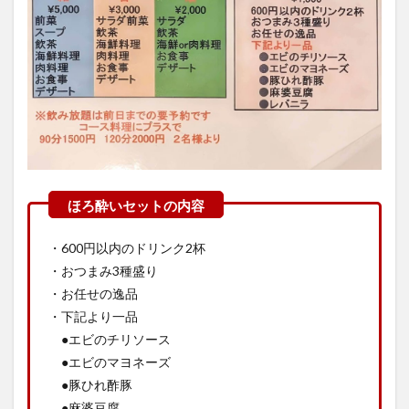
・600円以内のドリンク2杯
・おつまみ3種盛り
・お任せの逸品
・下記より一品
●エビのチリソース
●エビのマヨネーズ
●豚ひれ酢豚
●麻婆豆腐