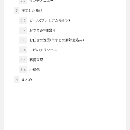
2.5
ランチメニュー
3
注文した商品
3.1
ビール(プレミアムモルツ)
3.2
おつまみ3種盛り
3.3
お任せの逸品(牛すじの麻辣煮込み)
3.4
エビのチリソース
3.5
麻婆豆腐
3.6
小籠包
4
まとめ