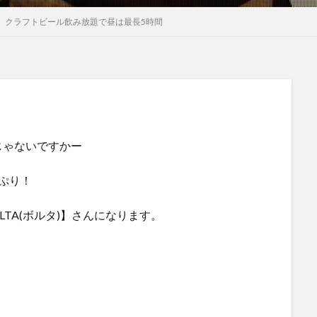
タ)】クラフトビール飲み放題で昼は最長5時間
じゃないですかー
ぷり！
TA(ボルタ)】さんになります。