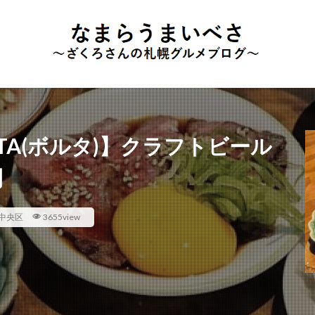
TA(ボルタ)】クラフトビール
間
中央区
3655view