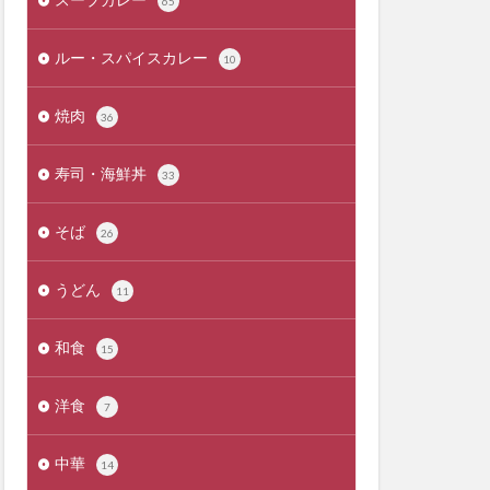
65
ルー・スパイスカレー
10
焼肉
36
寿司・海鮮丼
33
そば
26
うどん
11
和食
15
洋食
7
中華
14