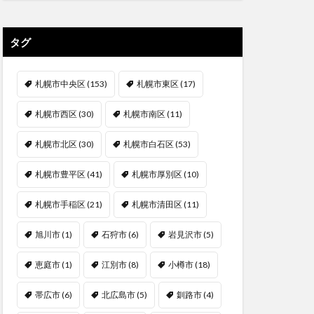
タグ
札幌市中央区
(153)
札幌市東区
(17)
札幌市西区
(30)
札幌市南区
(11)
札幌市北区
(30)
札幌市白石区
(53)
札幌市豊平区
(41)
札幌市厚別区
(10)
札幌市手稲区
(21)
札幌市清田区
(11)
旭川市
(1)
石狩市
(6)
岩見沢市
(5)
恵庭市
(1)
江別市
(8)
小樽市
(18)
帯広市
(6)
北広島市
(5)
釧路市
(4)