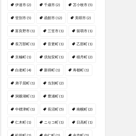
伊達市
(2)
千歳市
(2)
苫小牧市
(5)
登別市
(5)
函館市
(12)
美唄市
(2)
富良野市
(1)
三笠市
(1)
留萌市
(1)
長万部町
(1)
音更町
(1)
乙部町
(1)
京極町
(1)
倶知安町
(1)
積丹町
(2)
白老町
(4)
新得町
(1)
寿都町
(1)
弟子屈町
(1)
当別町
(2)
洞爺湖町
(1)
豊浦町
(1)
中標津町
(1)
長沼町
(5)
南幌町
(2)
仁木町
(1)
ニセコ町
(1)
日高町
(1)
松前町
(1)
由仁町
(1)
余市町
(3)