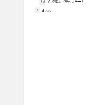
3.6
白糠産エゾ鹿のステーキ
4
まとめ