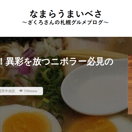
！異彩を放つニボラー必見の
幌市中央区
709view