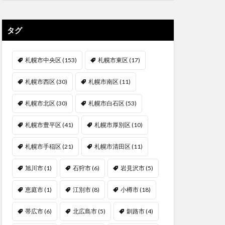
タグ
札幌市中央区
(153)
札幌市東区
(17)
札幌市西区
(30)
札幌市南区
(11)
札幌市北区
(30)
札幌市白石区
(53)
札幌市豊平区
(41)
札幌市厚別区
(10)
札幌市手稲区
(21)
札幌市清田区
(11)
旭川市
(1)
石狩市
(6)
岩見沢市
(5)
恵庭市
(1)
江別市
(8)
小樽市
(18)
帯広市
(6)
北広島市
(5)
釧路市
(4)