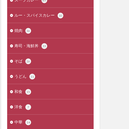
65
ルー・スパイスカレー
10
焼肉
36
寿司・海鮮丼
33
そば
26
うどん
11
和食
15
洋食
7
中華
14