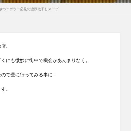
放つニボラー必見の濃厚煮干しスープ
お店。
行くにも微妙に街中で機会があんまりなく。
たので昼に行ってみる事に！
ます。