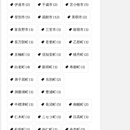
伊達市
(2)
千歳市
(2)
苫小牧市
(5)
登別市
(5)
函館市
(12)
美唄市
(2)
富良野市
(1)
三笠市
(1)
留萌市
(1)
長万部町
(1)
音更町
(1)
乙部町
(1)
京極町
(1)
倶知安町
(1)
積丹町
(2)
白老町
(4)
新得町
(1)
寿都町
(1)
弟子屈町
(1)
当別町
(2)
洞爺湖町
(1)
豊浦町
(1)
中標津町
(1)
長沼町
(5)
南幌町
(2)
仁木町
(1)
ニセコ町
(1)
日高町
(1)
松前町
(1)
由仁町
(1)
余市町
(3)