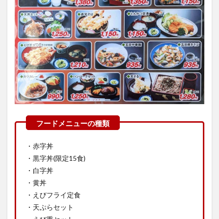
・赤字丼
・黒字丼(限定15食)
・白字丼
・黄丼
・えびフライ定食
・天ぷらセット