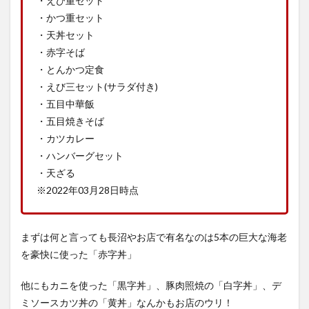
・えび重セット
・かつ重セット
・天丼セット
・赤字そば
・とんかつ定食
・えび三セット(サラダ付き)
・五目中華飯
・五目焼きそば
・カツカレー
・ハンバーグセット
・天ざる
※2022年03月28日時点
まずは何と言っても長沼やお店で有名なのは5本の巨大な海老
を豪快に使った「赤字丼」
他にもカニを使った「黒字丼」、豚肉照焼の「白字丼」、デ
ミソースカツ丼の「黄丼」なんかもお店のウリ！