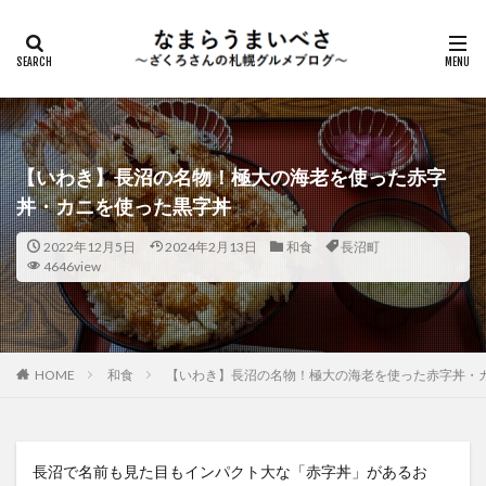
【いわき】長沼の名物！極大の海老を使った赤字
丼・カニを使った黒字丼
2022年12月5日
2024年2月13日
和食
長沼町
4646view
HOME
和食
【いわき】長沼の名物！極大の海老を使った赤字丼・
長沼で名前も見た目もインパクト大な「赤字丼」があるお