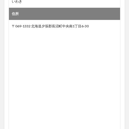
いわき
住所
〒069-1332 北海道夕張郡長沼町中央南1丁目6-30