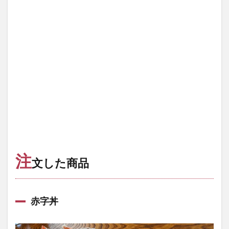
注
文した商品
赤字丼