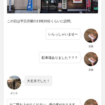
この日は平日月曜の11時20分くらいに訪問。
いらっしゃいませー
店員
駐車場ありました？？？
店員
大丈夫でした！
ざくろ
お二階お上がりください、係の者がおります